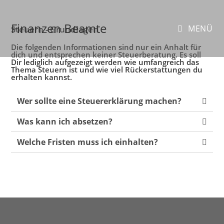
Finanzen Beamte
MENÜ
Steuern - Grundlagen
Die folgenden Informationen sind nur ein Anhalt für
dich und entsprechen keiner Steuerberatung. Es soll
Dir lediglich aufgezeigt werden wie umfangreich das
Thema Steuern ist und wie viel Rückerstattungen du
erhalten kannst.
Wer sollte eine Steuererklärung machen?
Was kann ich absetzen?
Welche Fristen muss ich einhalten?